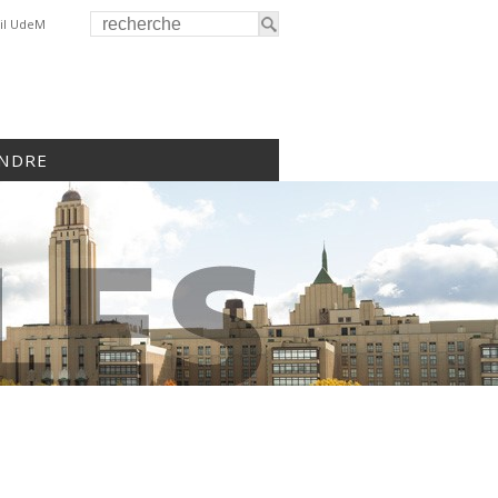
il UdeM
INDRE