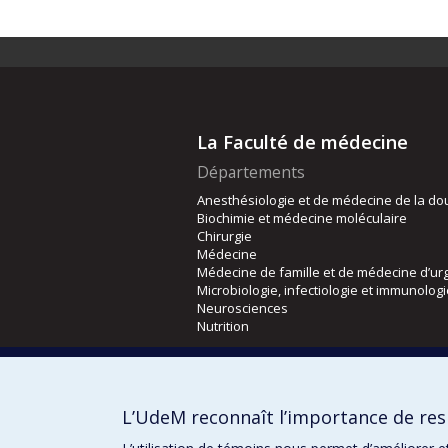
La Faculté de médecine
Départements
Anesthésiologie et de médecine de la do
Biochimie et médecine moléculaire
Chirurgie
Médecine
Médecine de famille et de médecine d’ur
Microbiologie, infectiologie et immunolog
Neurosciences
Nutrition
Écoles
Kinésiologie et des sciences de l’activité
L’UdeM reconnaît l’importance de resp
Orthophonie et audiologie
Réadaptation