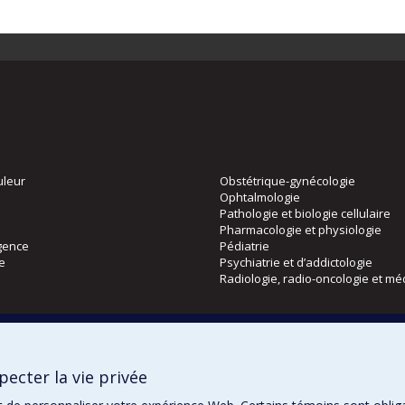
uleur
Obstétrique-gynécologie
Ophtalmologie
Pathologie et biologie cellulaire
Pharmacologie et physiologie
gence
Pédiatrie
ie
Psychiatrie et d’addictologie
Radiologie, radio-oncologie et mé
Directions
 physique
DPC
ecter la vie privée
CPASS
Éthique clinique