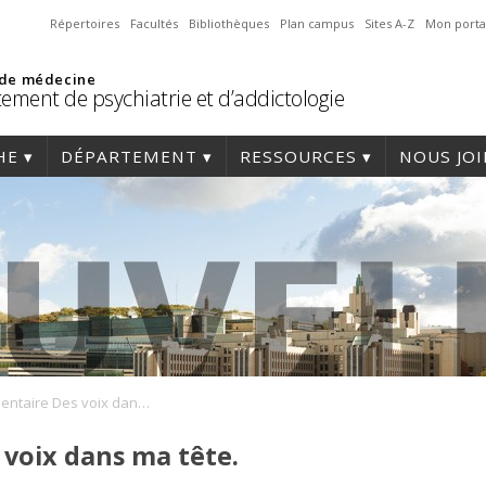
Répertoires
Facultés
Bibliothèques
Plan campus
Sites A-Z
Mon porta
 de médecine
ement de psychiatrie et d’addictologie
HE
DÉPARTEMENT
RESSOURCES
NOUS JO
Le documentaire Des voix dans ma tête.
voix dans ma tête.